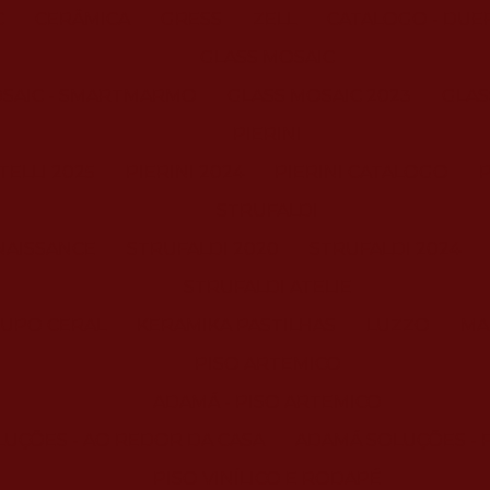
C
CERÂMICA
GRESS
ZELL
CATALOGO - DUE
GLASS MOSAIC
OSAIC - SMARTMARMO
GLASS MOSAIC 2023
GLAS
PIERINI
ELLI 2025
PIERINI 2024
PIERINI CATALOGO
P
STRUFALDI
NAISSANCE
STRUFALDI 2020
STRUFALDI 2024
STRUFALDI ATELIE
UPO CERAL
KERAMIKA PASTILHAS
LUZZO
MA
PISO ARTEMICO
ADAMÁ - PISO ARTEMICO
UÇÕES - AO REDOR DA CASA
ADAMÁ SOLUÇÕES - 
PISO VINÍLICO E RODAPÉ