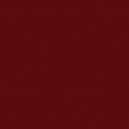
hexagonal preta
Pastilha hexagonal rosa
Pastilha i
reço
Pastilha madrepérola
Pastilha para mosaico
iscina 5x5
Pastilha para piscina azul
Pastilha para pi
de porcelana
Pastilha de vidro
Pastilha de vidro bar
 vidro para piscina
Pastilha de vidro promoção
Past
s cerâmicas atlas
Pastilhas para cozinha comprar
Pa
stilhas inox preço
Pastilhas jatobá
Pastilhas para 
na preço
Pastilhas de porcelana preço
Pastilhas po
o
Piso atérmico preço
Porcelanato para área exter
orcelanato eliane 60 por 60
Porcelanato eliane 60x6
rcelanato eliane para área externa
Porcelanato elian
lanato eliane cimento queimado
Porcelanato eliane
 60x60
Porcelanato grafite acetinado
Porcelanato g