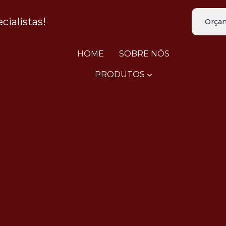
ialistas!
Orçam
HOME
SOBRE NÓS
PRODUTOS
ARGAMASSAS E REJUNTES
COLORE
TO
PERFECTO
PISCINA
PREMIUM
QUARTZ
LADRILHOS
ADAMÁ
PRODUÇÃO LADRILHOS
CIMARTEX
CORES
PASTILHAS E REVESTIMENTOS
ATLAS
DUE