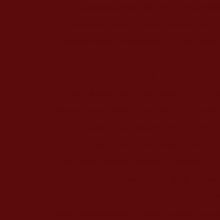
Argamassa para pastilha
Argamassa
Atlas loule 5x5
Atlas papete 10x10
Cerâmica atlas para piscina
Cobogó ele
Elemento vazado preço
Elemento va
Loja de papel de parede
Loja de pape
Lojas de pastilhas de vidro em sp
Ond
Onde comprar pastilha de inox
Onde com
Onde comprar piso atérmico
Onde 
Papel de parede arabesco preço
Papel de parede mica onde comprar
Pastilha 5x5
Pastilha 5x5 atlas
Past
Pastilha aço inox cozinha
Pastilha par
Pastilha atlas preço
Pastilha atlas una 5