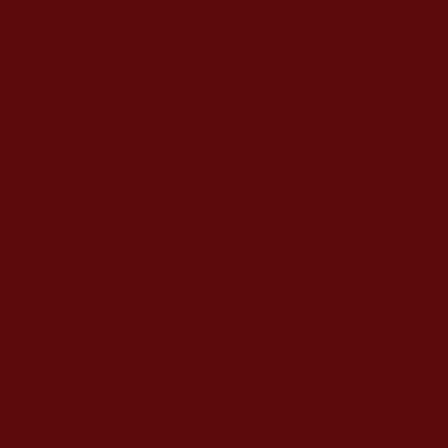
Porcelanato granilite eliane 90x90
Porcelanato matéria
Porcelanato minimum concreto eliane
Porcelanato
co 60x60
Porcelanato munari branco 90x90
Porcel
tinado 90x90
Porcelanato munari cimento 60x60
o
Porcelanato munari cimento acetinado 60x60
Po
elanato munari grafite
Porcelanato munari grafiti el
 eliane
Porcelanato que imita madeira
Porcelanato
rcelanato que imita madeira preço
Preço de pastilha
 pastilha de vidro
Rejunte para pastilhas
Rejunte p
ento atlas bali 10x10
Revestimento atlas fiji
Revesti
o cimentício atérmico
Revestimento cimentício borda
Revestimento eliane 30x40
Revestimento eliane 