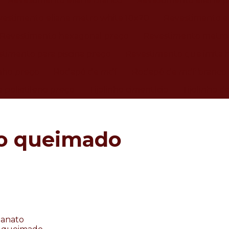
Revestimento eliane branco
Revestimento eliane p
estimento eliane metro white 10x20
Revestimento el
Revestimento hexagonal preço
Revestimento metro
timento para piscina preço
Revestimento que imita h
inho preço
Rodapé de mdf
Rodapé de mdf branco
 polietileno preço
Tijolinho cimentício
Tijolinho d
to queimado