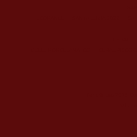
SAN
ECOPANEL
SANTA LUZIA 2022
SA
CERAL
BELLE PORCELANATOS
CERAL PISOS 
Tendências 2025: Com
Villag