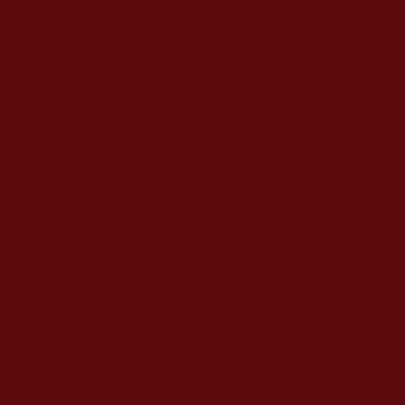
Porcelanato granilite acetinado
Porcelanato minimum cimento eliane
Porcelanato munari bran
Porcelanato munari branco ace
Porcelanato munari cimento acetinad
Porcelanato munari cimento eliane
Porc
Porcelanato palladio branco
Porcelanato que imita madeira comprar
Po
Rejunte para pastilha preço
Rejunte para
Revestimento atlas alvorada azul
Revestim
Revestimento cimentício
Revestiment
Revestimento cimentício preço