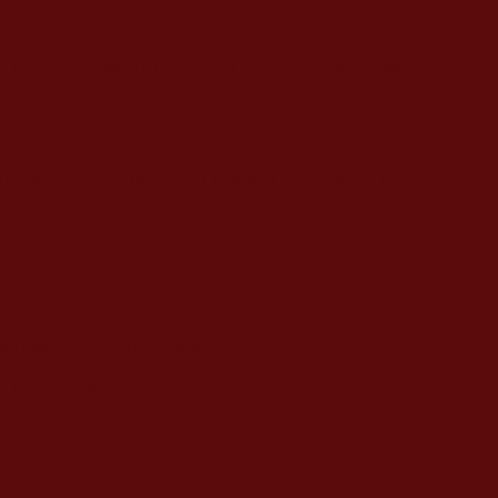
ITECH
FINOTTATO
LUZZO
RUFFINO
NE 2025
CEUSA
ELIZABETH
PORTINARI
stimentos de Alto Impacto
e Tecnologia