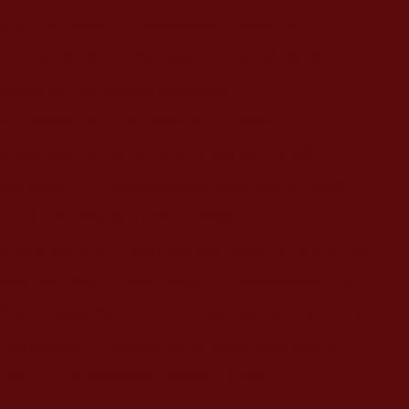
 grafite eliane
Porcelanato minimum
 munari 60x60
Porcelanato munari 90x90
anato munari branco acetinado
Porcelanato munari cimento ac 60x60
rcelanato munari cimento acetinado 90x90
iane 60x60
Porcelanato palladio branco 90x90
 que imita madeira para banheiro
s para cozinha
Rejunte para pastilha de aço inox
ara pastilhas de vidro preço
Revestimento 3d
mento atlas fiji 10x10
Revestimento canjiquinha
 de piscina
Revestimento cimentício piscina
30x60
Revestimento eliane 33 5x60