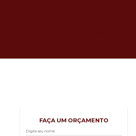
ara cozinha
Revestimento eliane metro
iane para piscina
Revestimento hexagonal
 white branco
Revestimento para piscina
ijau
Revestimento que imita pedra hijau
Rodapé de mdf preço
Rodapé de polietileno
e cimento preço
FAÇA UM ORÇAMENTO
Digite seu nome