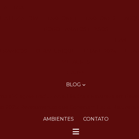
TA LUZIA
NTA LUZIA LOW
TAKE ONE 1
TAKE ONE 2
ARQU
PORCELANATOS E PISOS
ELIANE
CERÂMICOS
CERAL UNIQUE
ELIANE 2024
ELIA
VILLAGRES
GAUSS
BLOG
o a Villagres Traduz Arte, História e Natureza em Reve
res 2025: Revestimentos que Conectam Estilo, Natureza 
AMBIENTES
CONTATO