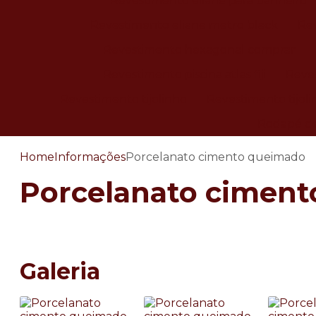
Revestimento eliane para banheiro
Revestimento eliane metro black
Rev
Revestimento hexagonal comprar
Revestimento piscina atlas fiji
Reves
Revestimento tijolinho
Revestimento tijol
Rodapé de
Home
Informações
Porcelanato cimento queimado
Porcelanato cimen
Galeria