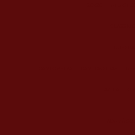
20x20
ATLASTE
GLASS M
DUEFRAT
CANTONEIRA
CANTONEIRAS
RE
AYLLA
GR
ADAMÁ SOL