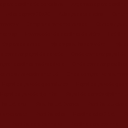
 para pastilha de porcelana
Argamassa para pastilha 
Atlas papete 20x20
Atlas papete piscina
Cantone
mento v
Comprar elemento vazado
Comprar pasti
zado sp
Fornecedor de pastilhas de vidro
Ladrilho
l de parede em sp
Loja de pastilhas de vidro
Loja d
e comprar papel de parede
Onde comprar papel de 
prar pastilhas madrepérola
Onde comprar pastilhas
comprar revestimento 3d
Onde comprar revestimento
Papel de parede geométrico
Papel de parede geom
Papel de parede tijolinho
Papel de parede tijolinho 
ilha 5x5 azul
Pastilha 5x5 branca
Pastilha 5x5 cinza
a artesanato
Pastilha atlas
Pastilha atlas 2 5x5
P
x5
Pastilha para banheiro
Pastilha para cozinha