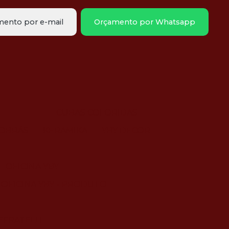
ento por e-mail
Orçamento por Whatsapp
CUBAS COLORIDAS
OBRÁS
KERAMIKA
YBY DECOR
OFICINA YBY
OFICINA YBY - PRODUTO
FRATELLI