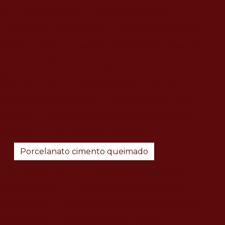
nox
Pastilha loule
Pastilha loule atlas
Pastilha de pedra natural
Pastilha para piscina
scina azul claro
Pastilha para piscina azul escuro
ata sp
Pastilha de vidro para cozinha preço
ilha de vidro sp
Pastilhas de aço inox preço
stilhas para cozinha inox
Pastilhas glass mosaic
mosaico sp
Pastilhas de porcelana para piscina
rto design
Piso atérmico para piscina
na
Porcelanato cimento queimado
0 antiderrapante
Porcelanato eliane acetinado
e para banheiro
Porcelanato eliane cimento
 dolmen bege
Porcelanato eliane dolmen cinza
rafite eliane
Porcelanato em granilite