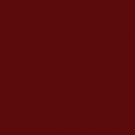
Pastilha hexagonal piso
Pastilha 
Pastilha de madeira
Pastilha de madeira p
Pastilha para piscina 20x20
Pastilha para p
Pastilha para piscina preço
Pastilha 
Pastilha de vidro degradê
Pastilha de
Pastilhas para banheiro comprar
Pastilha
Pastilhas de inox para cozinha preço
Pa
Pastilhas de porcelana para pisci
Piso atérmico para piscina preç
Porcelanato cimento queimado preço
P
Porcelanato eliane antiderrapante
Po
Porcelanato eliane cimento 84x84
Porce
Porcelanato eliane matéria grafite