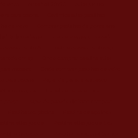
de vidro
Atlas bali 20x20
Atlas juquei
ira para piscina
Cerâmica atlas pastilhas
lha de vidro
Comprar pastilhas de porcelana
 hidráulico adama
Loja de elemento vazado
e revestimento 3d
Loja de revestimentos sp
parede em sp
Onde comprar pastilha atlas
 para mosaico
Onde comprar pastilhas de vidro
 para piscina
Papel de parede arabesco
étrico comprar
Papel de parede mica
3d preço
Papel de parede tijolinho comprar
Pastilha 5x5 piscina
Pastilha de aço inox
astilha atlas juquei
Pastilha atlas juquei 5x5
Pastilha hexagonal
Pastilha hexagonal branca